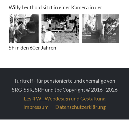
Willy Leuthold sitzt in einer Kamera in der
Diverse Fotos
Topographie Bern
Fotos vom Schweizer Fernsehen
SF in den 60er Jahren
Turitreff - für pensionierte und ehemalige von
SRG-SSR, SRF und tpc Copyright © 2016 - 2026
Les 4 W - Webdesign und Gestaltung
Impressum
Datenschutzerklärung