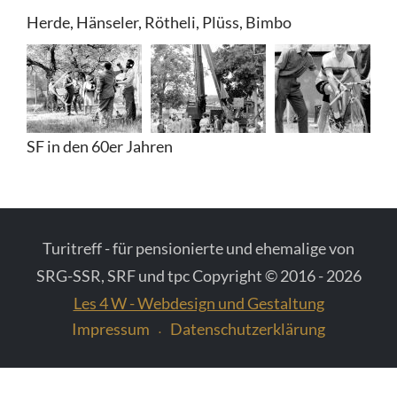
Herde, Hänseler, Rötheli, Plüss, Bimbo
Diverse Fotos
Fotos vom Schweizer Fernsehen
SF in den 60er Jahren
Turitreff - für pensionierte und ehemalige von
SRG-SSR, SRF und tpc Copyright © 2016 - 2026
Les 4 W - Webdesign und Gestaltung
Impressum
Datenschutzerklärung